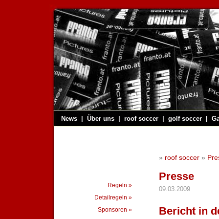
News
|
Über uns
|
roof soccer
|
golf soccer
|
Ga
»
roof soccer
»
Pre
Presse
Regeln »
09.03.2009
Detailregeln »
Bericht in d
Sponsoren »